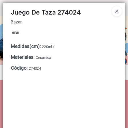
Bazar
Ingresar a la Tienda
Juego De Taza 274024
Bazar
CÓMO COMPRAR
QUIÉNES SOMOS
Medidas(cm)
:
220ml /
CONTACTO
Materiales
:
Ceramica
Código
:
274024
Menú
Bazar
Lista vacía