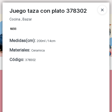
Cocina , Bazar
Ingresar a la Tienda
Juego taza con plato 378302
Cocina , Bazar
CÓMO COMPRAR
QUIÉNES SOMOS
Medidas(cm)
:
200ml /14cm
CONTACTO
Materiales
:
Ceramica
Código
:
378302
Menú
Cocina , Bazar
Lista vacía