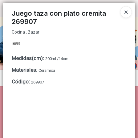
Cocina , Bazar
Ingresar a la Tienda
Juego taza con plato cremita
269907
CÓMO COMPRAR
Cocina , Bazar
QUIÉNES SOMOS
CONTACTO
Medidas(cm)
:
200ml /14cm
Materiales
:
Ceramica
Menú
Código
:
269907
Cocina , Bazar
Lista vacía