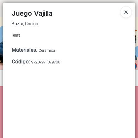
Bazar, Cocina
Ingresar a la Tienda
Juego Vajilla
Bazar, Cocina
CÓMO COMPRAR
QUIÉNES SOMOS
Materiales
:
Ceramica
CONTACTO
Código
:
9720/9713/9706
Menú
Bazar, Cocina
Lista vacía