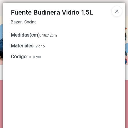
Bazar , Cocina
Ingresar a la Tienda
Fuente Budinera Vidrio 1.5L
Bazar , Cocina
CÓMO COMPRAR
Medidas(cm)
:
18x12cm
QUIÉNES SOMOS
Materiales
:
vidrio
CONTACTO
Código
:
010788
Menú
Bazar , Cocina
Lista vacía