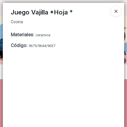
Cocina
Ingresar a la Tienda
Juego Vajilla *Hoja *
Cocina
CÓMO COMPRAR
Materiales
:
ceramica
QUIÉNES SOMOS
Código
:
9675/9644/9637
CONTACTO
Menú
Cocina
Lista vacía