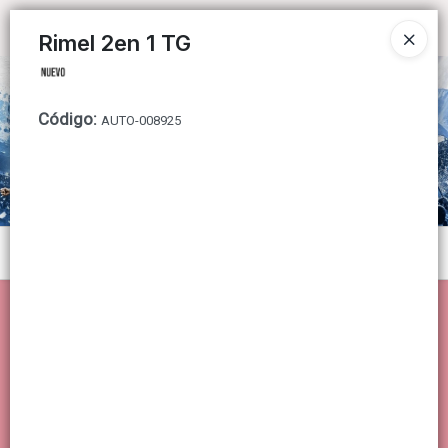
Ingresar a la Tienda
Rimel 2en 1 TG
CÓMO COMPRAR
Código
:
AUTO-008925
QUIÉNES SOMOS
CONTACTO
Menú
Lista vacía