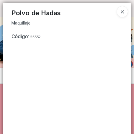
Maquillaje
Ingresar a la Tienda
Polvo de Hadas
Maquillaje
CÓMO COMPRAR
Código
:
25552
QUIÉNES SOMOS
CONTACTO
Menú
Maquillaje
Lista vacía