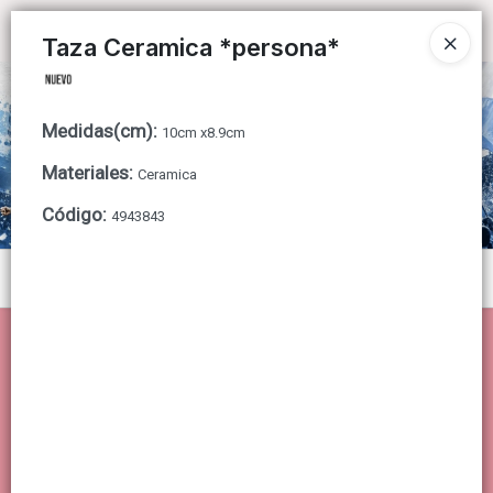
Ingresar a la Tienda
Taza Ceramica *persona*
CÓMO COMPRAR
Medidas(cm)
:
10cm x8.9cm
QUIÉNES SOMOS
Materiales
:
Ceramica
CONTACTO
Código
:
4943843
Menú
Lista vacía