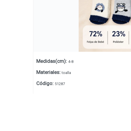
Medidas(cm)
:
4-8
Materiales
:
toalla
Código
:
51287
Lista vacía