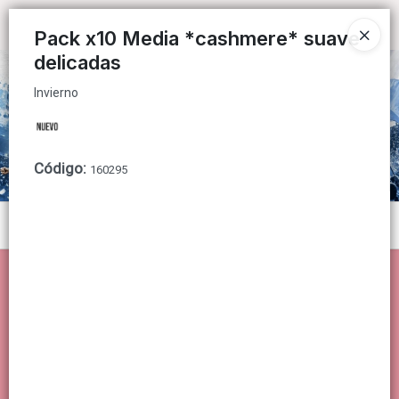
Invierno
Ingresar a la Tienda
Pack x10 Media *cashmere* suave
delicadas
CÓMO COMPRAR
Invierno
QUIÉNES SOMOS
CONTACTO
Código
:
160295
Menú
Invierno
Lista vacía