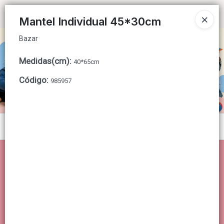
Bazar
Ingresar a la Tienda
Mantel Individual 45*30cm
Bazar
CÓMO COMPRAR
Medidas(cm)
:
40*65cm
QUIÉNES SOMOS
Código
:
985957
CONTACTO
Menú
Bazar
Lista vacía