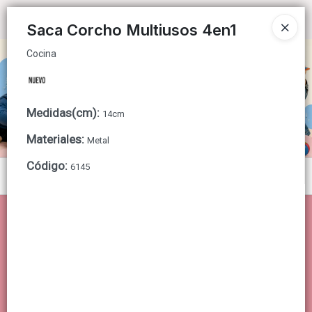
Cocina
Ingresar a la Tienda
Saca Corcho Multiusos 4en1
Cocina
CÓMO COMPRAR
QUIÉNES SOMOS
Medidas(cm)
:
14cm
CONTACTO
Materiales
:
Metal
Código
:
6145
Menú
Cocina
Lista vacía