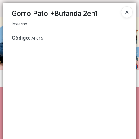
Invierno
Ingresar a la Tienda
Gorro Pato +Bufanda 2en1
Invierno
CÓMO COMPRAR
Código
:
AF016
QUIÉNES SOMOS
CONTACTO
Menú
Invierno
Lista vacía