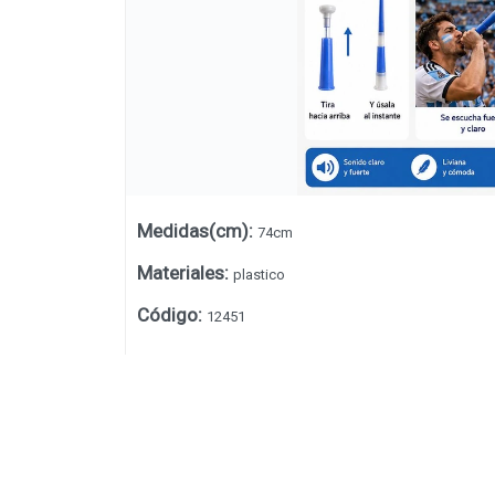
Medidas(cm)
:
74cm
Materiales
:
plastico
Código
:
12451
Lista vacía