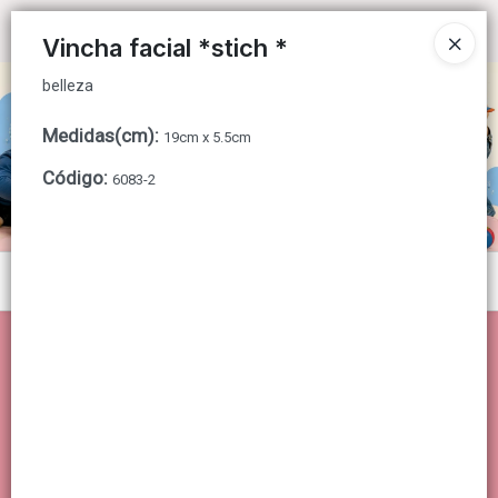
belleza
Ingresar a la Tienda
Vincha facial *stich *
belleza
CÓMO COMPRAR
Medidas(cm)
:
19cm x 5.5cm
QUIÉNES SOMOS
Código
:
6083-2
CONTACTO
Menú
belleza
Lista vacía