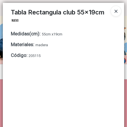
Ingresar a la Tienda
Tabla Rectangula club 55x19cm
CÓMO COMPRAR
Medidas(cm)
:
55cm x19cm
QUIÉNES SOMOS
Materiales
:
madera
CONTACTO
Código
:
205115
Menú
Lista vacía