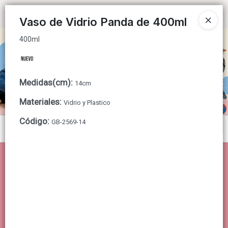
400ml
Ingresar a la Tienda
Vaso de Vidrio Panda de 400ml
400ml
CÓMO COMPRAR
QUIÉNES SOMOS
Medidas(cm)
:
14cm
CONTACTO
Materiales
:
Vidrio y Plastico
Código
:
GB-2569-14
Menú
400ml
Lista vacía