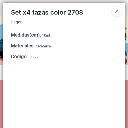
Hogar
Ingresar a la Tienda
Set x4 tazas color 2708
Hogar
CÓMO COMPRAR
Medidas(cm)
:
10ml
QUIÉNES SOMOS
Materiales
:
ceramica
CONTACTO
Código
:
TH-27
Menú
Hogar
Lista vacía