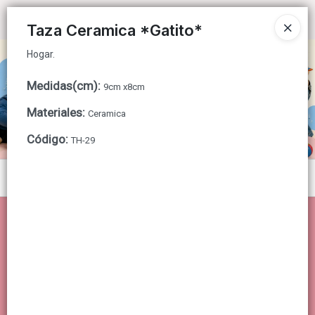
Hogar.
Ingresar a la Tienda
Taza Ceramica *Gatito*
Hogar.
CÓMO COMPRAR
Medidas(cm)
:
9cm x8cm
QUIÉNES SOMOS
Materiales
:
Ceramica
CONTACTO
Código
:
TH-29
Menú
Hogar.
Lista vacía