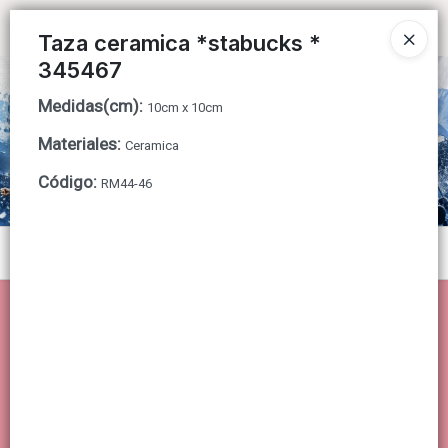
Ingresar a la Tienda
Taza ceramica *stabucks *
345467
CÓMO COMPRAR
Medidas(cm)
:
10cm x 10cm
QUIÉNES SOMOS
Materiales
:
Ceramica
Código
:
CONTACTO
RM44-46
Menú
Lista vacía