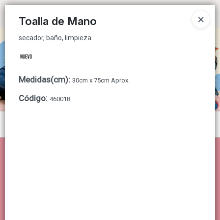
secador, baño, limpieza
Ingresar a la Tienda
Toalla de Mano
secador, baño, limpieza
CÓMO COMPRAR
QUIÉNES SOMOS
Medidas(cm)
:
30cm x 75cm Aprox.
CONTACTO
Código
:
460018
Menú
secador, baño, limpieza
Lista vacía