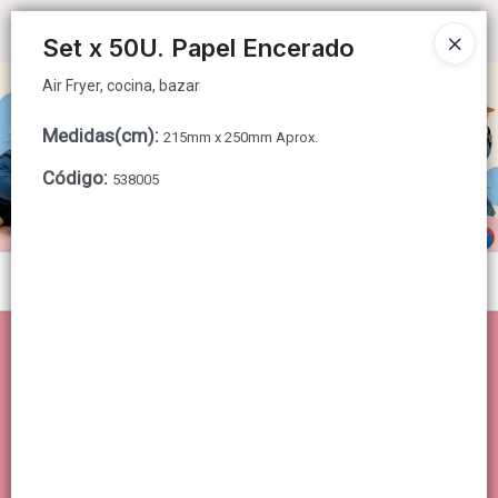
Air Fryer, cocina, bazar
Ingresar a la Tienda
Set x 50U. Papel Encerado
Air Fryer, cocina, bazar
CÓMO COMPRAR
Medidas(cm)
:
215mm x 250mm Aprox.
QUIÉNES SOMOS
Código
:
538005
CONTACTO
Menú
Air Fryer, cocina, bazar
Lista vacía