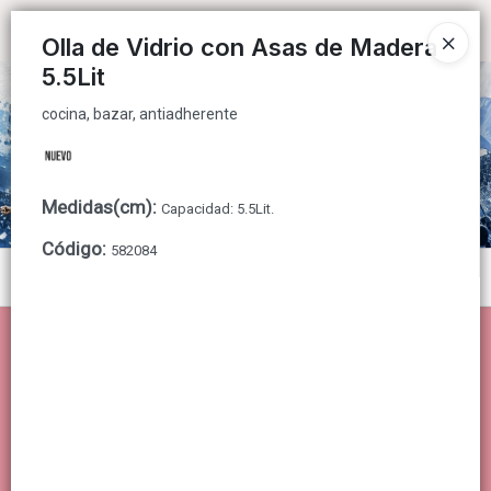
cocina, bazar, antiadherente
Ingresar a la Tienda
Olla de Vidrio con Asas de Madera
5.5Lit
CÓMO COMPRAR
cocina, bazar, antiadherente
QUIÉNES SOMOS
CONTACTO
Medidas(cm)
:
Capacidad: 5.5Lit.
Código
:
582084
Menú
cocina, bazar, antiadherente
Lista vacía