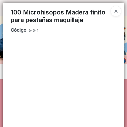
Ingresar a la Tienda
100 Microhisopos Madera finito
para pestañas maquillaje
CÓMO COMPRAR
Código
:
64541
QUIÉNES SOMOS
CONTACTO
Menú
Lista vacía