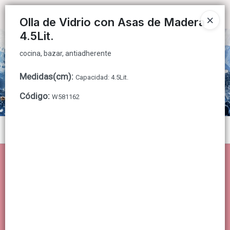
cocina, bazar, antiadherente
Ingresar a la Tienda
Olla de Vidrio con Asas de Madera
4.5Lit.
CÓMO COMPRAR
cocina, bazar, antiadherente
QUIÉNES SOMOS
Medidas(cm)
:
Capacidad: 4.5Lit.
CONTACTO
Código
:
W581162
Menú
cocina, bazar, antiadherente
Lista vacía