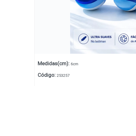
Medidas(cm)
:
6cm
Código
:
253257
Lista vacía