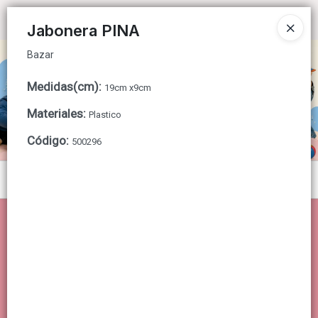
Bazar
Ingresar a la Tienda
Jabonera PINA
Bazar
CÓMO COMPRAR
Medidas(cm)
:
19cm x9cm
QUIÉNES SOMOS
Materiales
:
Plastico
CONTACTO
Código
:
500296
Menú
Bazar
Lista vacía