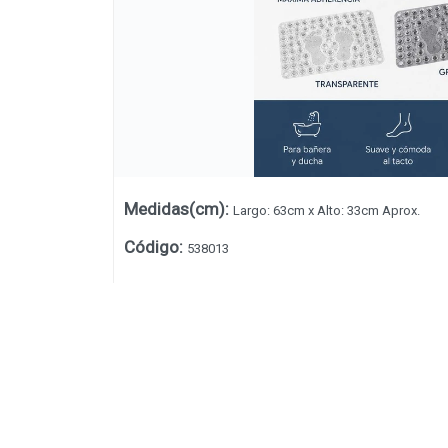
Medidas(cm)
:
Largo: 63cm x Alto: 33cm Aprox.
Código
:
538013
Lista vacía