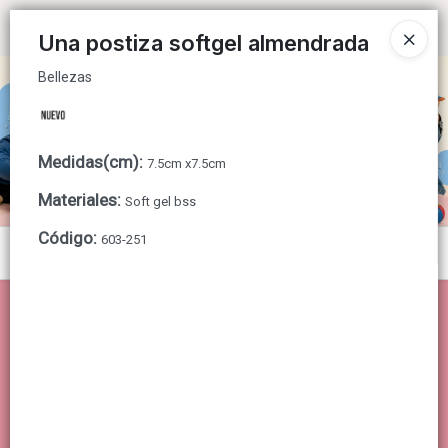
Bellezas
Ingresar a la Tienda
Una postiza softgel almendrada
Bellezas
CÓMO COMPRAR
QUIÉNES SOMOS
Medidas(cm)
:
7.5cm x7.5cm
CONTACTO
Materiales
:
Soft gel bss
Código
:
603-251
Menú
Bellezas
Lista vacía