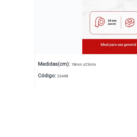
Medidas(cm)
:
18mm x25mts
Código
:
26448
Lista vacía