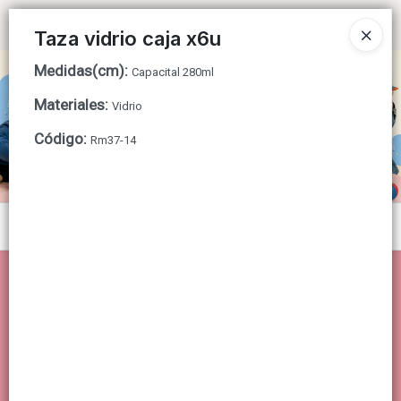
Ingresar a la Tienda
Taza vidrio caja x6u
Medidas(cm)
:
CÓMO COMPRAR
Capacital 280ml
Materiales
:
Vidrio
QUIÉNES SOMOS
Código
:
Rm37-14
CONTACTO
Menú
Lista vacía