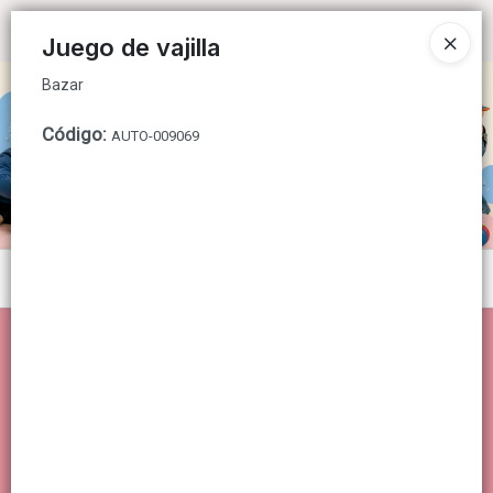
Bazar
Ingresar a la Tienda
Juego de vajilla
Bazar
CÓMO COMPRAR
Código
:
AUTO-009069
QUIÉNES SOMOS
CONTACTO
Menú
Bazar
Lista vacía