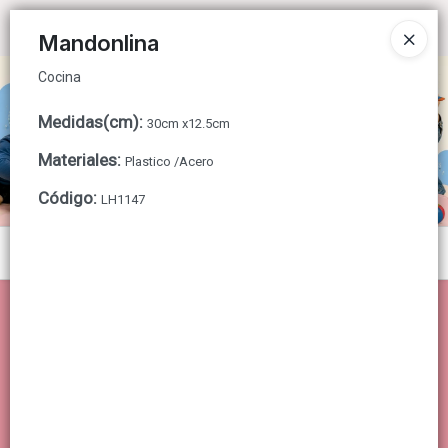
Cocina
Ingresar a la Tienda
Mandonlina
Cocina
CÓMO COMPRAR
Medidas(cm)
:
30cm x12.5cm
QUIÉNES SOMOS
Materiales
:
Plastico /Acero
CONTACTO
Código
:
LH1147
Menú
Cocina
Lista vacía