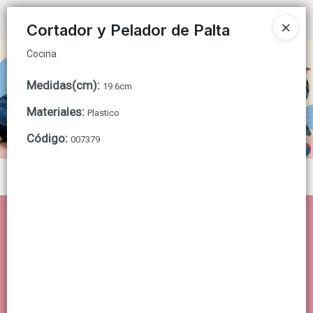
Cocina
Ingresar a la Tienda
Cortador y Pelador de Palta
Cocina
CÓMO COMPRAR
Medidas(cm)
:
19.6cm
QUIÉNES SOMOS
Materiales
:
Plastico
CONTACTO
Código
:
007379
Menú
Cocina
Lista vacía