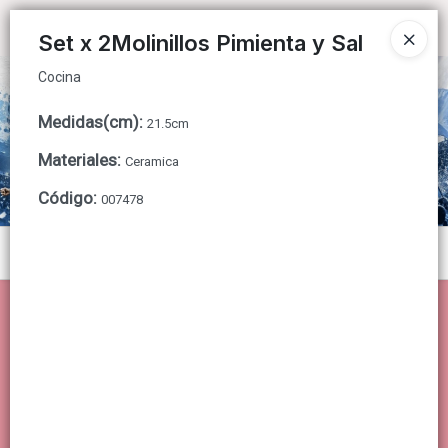
Cocina
Ingresar a la Tienda
Set x 2Molinillos Pimienta y Sal
Cocina
CÓMO COMPRAR
Medidas(cm)
:
21.5cm
QUIÉNES SOMOS
Materiales
:
Ceramica
CONTACTO
Código
:
007478
Menú
Cocina
Lista vacía