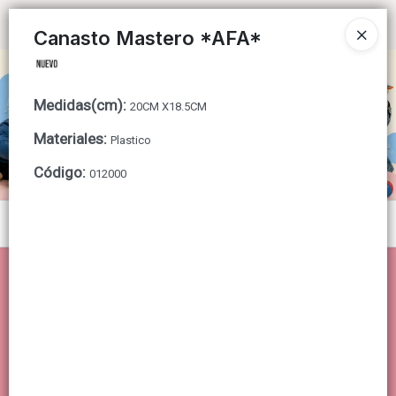
Ingresar a la Tienda
Canasto Mastero *AFA*
CÓMO COMPRAR
Medidas(cm)
:
20CM X18.5CM
QUIÉNES SOMOS
Materiales
:
Plastico
CONTACTO
Código
:
012000
Menú
Lista vacía