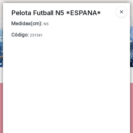
Ingresar a la Tienda
Pelota Futball N5 *ESPANA*
Medidas(cm)
:
CÓMO COMPRAR
N5
Código
:
251541
QUIÉNES SOMOS
CONTACTO
Menú
Lista vacía