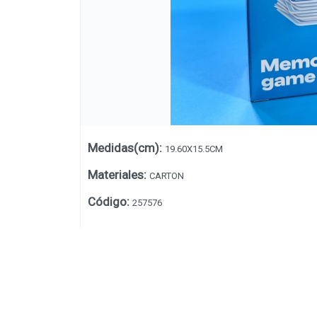
Medidas(cm)
:
19.60X15.5CM
Materiales
:
CARTON
Código
:
257576
Lista vacía