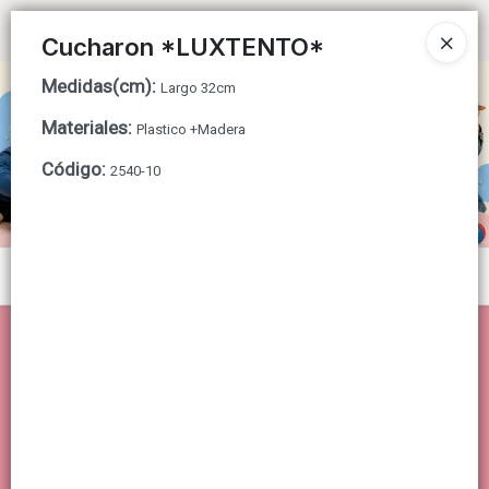
Ingresar a la Tienda
Cucharon *LUXTENTO*
Medidas(cm)
:
CÓMO COMPRAR
Largo 32cm
Materiales
:
Plastico +Madera
QUIÉNES SOMOS
Código
:
2540-10
CONTACTO
Menú
Lista vacía