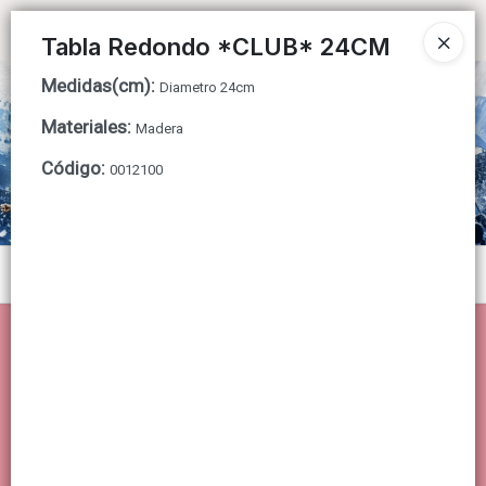
Ingresar a la Tienda
Tabla Redondo *CLUB* 24CM
Medidas(cm)
:
CÓMO COMPRAR
Diametro 24cm
Materiales
:
Madera
QUIÉNES SOMOS
Código
:
0012100
CONTACTO
Menú
Lista vacía