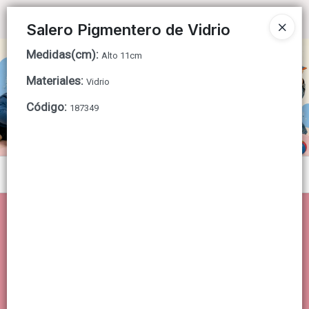
Ingresar a la Tienda
Salero Pigmentero de Vidrio
Medidas(cm)
:
CÓMO COMPRAR
Alto 11cm
Materiales
:
Vidrio
QUIÉNES SOMOS
Código
:
187349
CONTACTO
Menú
Lista vacía