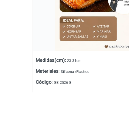
Medidas(cm)
:
23-31cm
Materiales
:
Silicona /Plastico
Código
:
GB-2526-8
Lista vacía