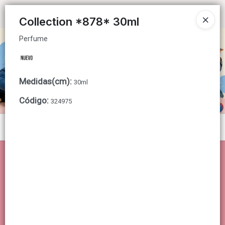
Perfume
Ingresar a la Tienda
Collection *878* 30ml
Perfume
CÓMO COMPRAR
QUIÉNES SOMOS
Medidas(cm)
:
30ml
CONTACTO
Código
:
324975
Menú
Perfume
Lista vacía