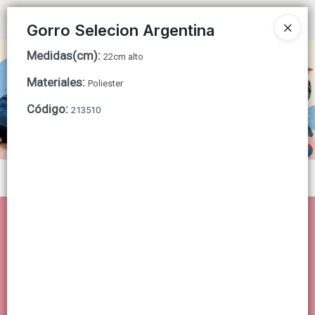
Ingresar a la Tienda
Gorro Selecion Argentina
Medidas(cm)
:
CÓMO COMPRAR
22cm alto
Materiales
:
Poliester
QUIÉNES SOMOS
Código
:
213510
CONTACTO
Menú
Lista vacía