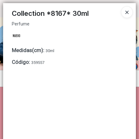
Perfume
Ingresar a la Tienda
Collection *8167* 30ml
Perfume
CÓMO COMPRAR
QUIÉNES SOMOS
Medidas(cm)
:
30ml
CONTACTO
Código
:
359557
Menú
Perfume
Lista vacía