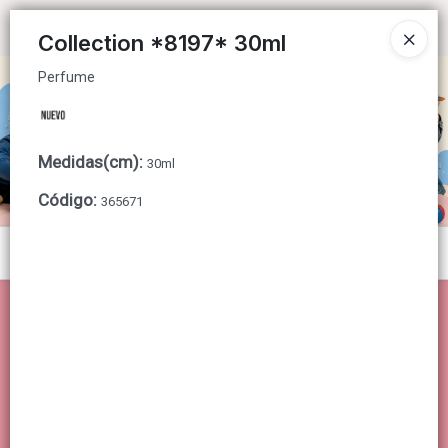
Perfume
Ingresar a la Tienda
Collection *8197* 30ml
Perfume
CÓMO COMPRAR
QUIÉNES SOMOS
Medidas(cm)
:
30ml
CONTACTO
Código
:
365671
Menú
Perfume
Lista vacía