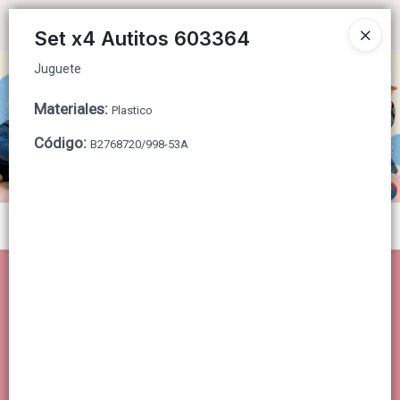
Juguete
Ingresar a la Tienda
Set x4 Autitos 603364
Juguete
CÓMO COMPRAR
Materiales
:
Plastico
QUIÉNES SOMOS
Código
:
B2768720/998-53A
CONTACTO
Menú
Juguete
Lista vacía