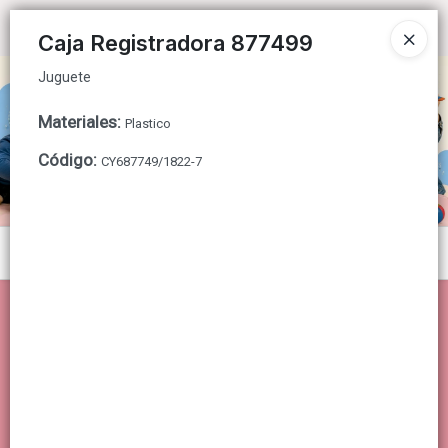
Juguete
Ingresar a la Tienda
Caja Registradora 877499
Juguete
CÓMO COMPRAR
Materiales
:
Plastico
QUIÉNES SOMOS
Código
:
CY687749/1822-7
CONTACTO
Menú
Juguete
Lista vacía