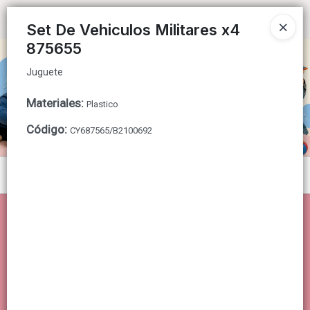
Juguete
Ingresar a la Tienda
Set De Vehiculos Militares x4
875655
CÓMO COMPRAR
Juguete
QUIÉNES SOMOS
Materiales
:
Plastico
CONTACTO
Código
:
CY687565/B2100692
Menú
Juguete
Lista vacía